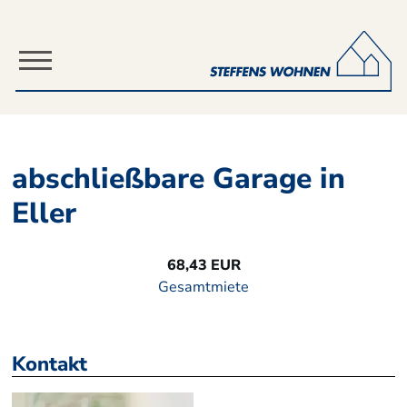
Direkt zum Inhalt der Seite springen
Direkt zur Hauptnavigation springen
L
abschließbare Garage in
Eller
68,43 EUR
Gesamtmiete
Kontakt