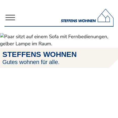
Direkt zum Inhalt der Seite springen
Direkt zur Hauptnavigation springen
L
STEFFENS WOHNEN
Gutes wohnen für alle.
Raum zum Leben mit
Steffens Wohnen