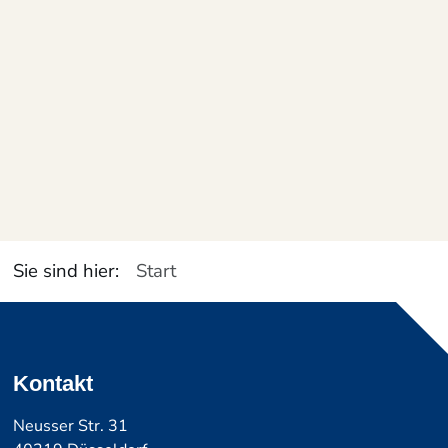
Starten Sie Ihre Karriere bei
Steffens Wohnen
Wir freuen uns auf Ihre Initiativbewerbung!
Zur Karriereseite
Sie sind hier:
Start
Kontakt
Neusser Str. 31