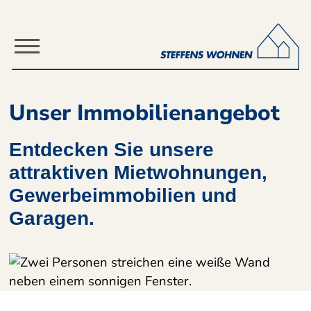
Direkt zum Inhalt der Seite springen
Direkt zur Hauptnavigation springen
L
Unser Immobilienangebot
Entdecken Sie unsere
attraktiven Mietwohnungen,
Gewerbeimmobilien und
Garagen.