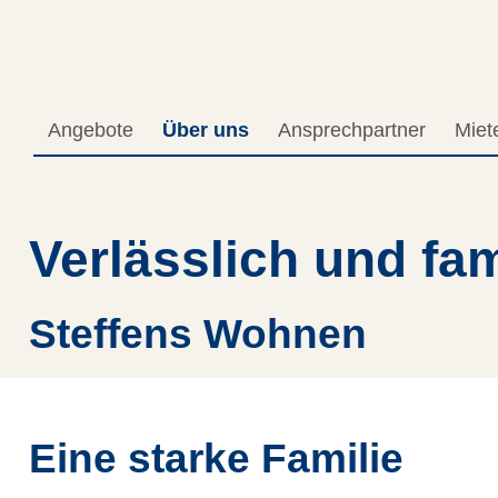
Direkt zum Inhalt der Seite springen
Direkt zur Hauptnavigation springen
Angebote
Über uns
Ansprechpartner
Miet
Verlässlich und fami
Steffens Wohnen
Eine starke Familie