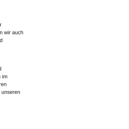
r
n wir auch
nd
d
d
n im
ren
h unseren