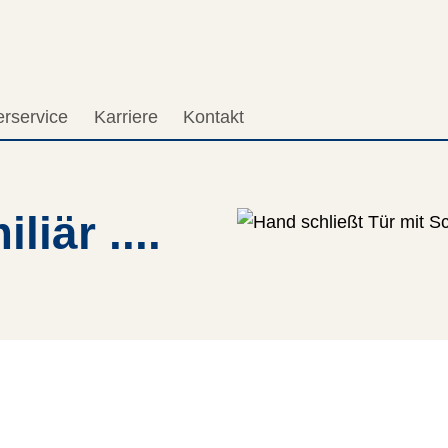
erservice
Karriere
Kontakt
liär ....